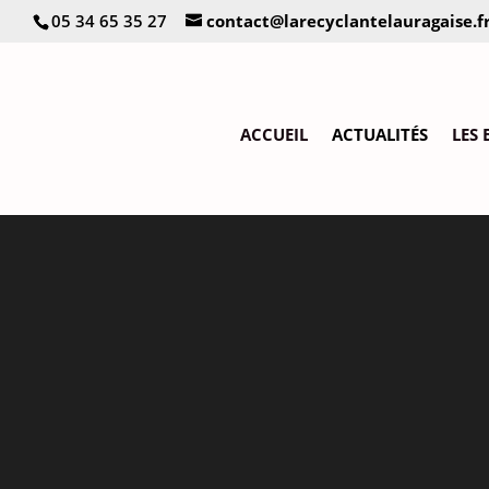
05 34 65 35 27
contact@larecyclantelauragaise.f
ACCUEIL
ACTUALITÉS
LES 