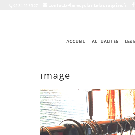
contact@larecyclantelauragaise.fr
05 34 65 35 27
ACCUEIL
ACTUALITÉS
LES 
image